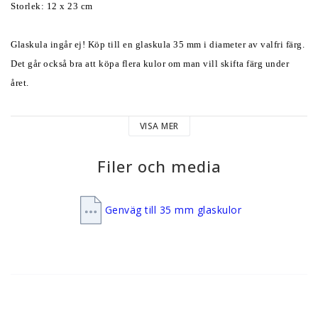
Storlek: 12 x 23 cm 
Glaskula ingår ej! Köp till en glaskula 35 mm i diameter av valfri färg. 
Det går också bra att köpa flera kulor om man vill skifta färg under 
året. 
Häng upp vindspelet i t ex ett träd eller i en krok under takskägget. 
VISA MER
Eftersom materialet är rostfritt stål går det alldeles utmärkt att ha det 
hängande ute året runt. 
Filer och media
Vindspelet hängs upp med fiskelinan som medföljer. Vindspelen håller 
Genväg till 35 mm glaskulor
sig vackra år ut och år in. Fiskelinan bör dock bytas ut efter några 
säsonger då denna blir skör av väder och vind. 