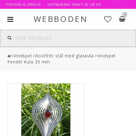
PERSONLIG SERVICE VIKTBASERAD FRAKT 35-120 KR
0
WEBBODEN
Toggle
navigation
Vindspel
Rostfritt stål med glaskula
Vindspel
Pendel Kula 35 mm