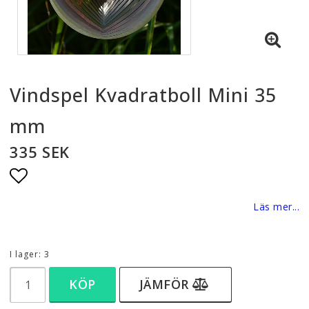
Vindspel Kvadratboll Mini 35
mm
335 SEK
Lägg till i favoritlistan
Läs mer...
I lager: 3
KÖP
JÄMFÖR