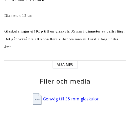
Diameter: 12 cm 
Glaskula ingår ej! Köp till en glaskula 35 mm i diameter av valfri färg. 
Det går också bra att köpa flera kulor om man vill skifta färg under 
året. 
Häng upp vindspelet i t ex ett träd eller i en krok under takskägget. 
VISA MER
Eftersom materialet är rostfritt stål går det alldeles utmärkt att ha det 
hängande ute året runt. 
Filer och media
Vindspelet hängs upp med fiskelinan som medföljer. Vindspelen håller 
Genväg till 35 mm glaskulor
sig vackra år ut och år in. Fiskelinan bör dock bytas ut efter några 
säsonger då denna blir skör av väder och vind. 