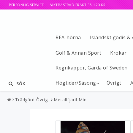
PERSONLIG SERVICE VIKTBASERAD FRAKT 35-120 KR
REA-hörna
Isländskt godis &
Golf & Annan Sport
Krokar
Regnkappor, Garda of Sweden
Högtider/Säsong
Övrigt
A
SÖK
Trädgård Övrigt
Metallfjäril Mini