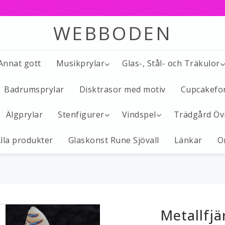
WEBBODEN
 Annat gott
Musikprylar
Glas-, Stål- och Träkulor
Badrumsprylar
Disktrasor med motiv
Cupcakefo
Älgprylar
Stenfigurer
Vindspel
Trädgård Öv
lla produkter
Glaskonst Rune Sjövall
Länkar
O
Metallfjär