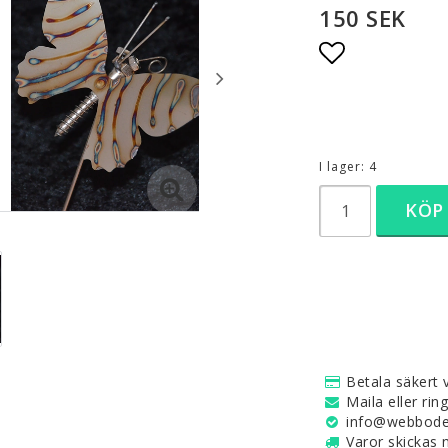
150 SEK
Lägg till i 
I lager: 4
KÖP
Betala säkert v
Maila eller rin
info@webboden
Varor skickas 