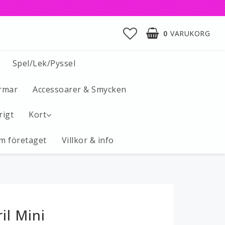
0
VARUKORG
Spel/Lek/Pyssel
rmar
Accessoarer & Smycken
rigt
Kort
m företaget
Villkor & info
il Mini