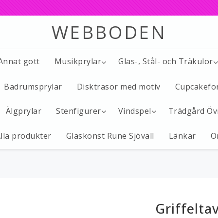
WEBBODEN
 Annat gott
Musikprylar
Glas-, Stål- och Träkulor
Badrumsprylar
Disktrasor med motiv
Cupcakefo
Älgprylar
Stenfigurer
Vindspel
Trädgård Öv
lla produkter
Glaskonst Rune Sjövall
Länkar
O
Griffelta