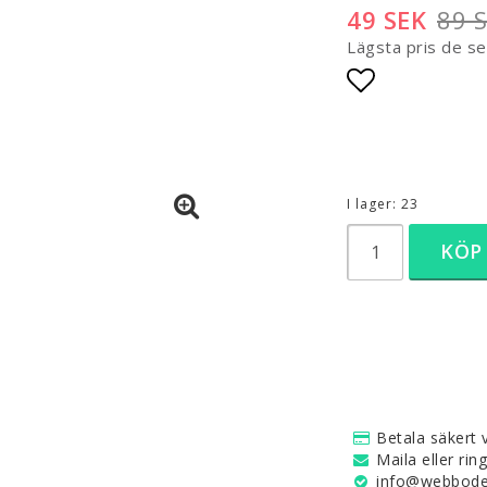
49 SEK
89 
Lägsta pris de s
Lägg till i 
I lager: 23
KÖP
Betala säkert v
Maila eller rin
info@webboden