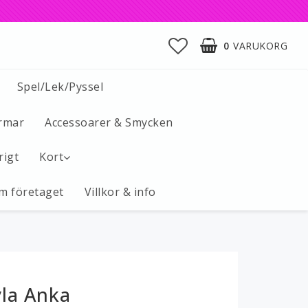
0
VARUKORG
Spel/Lek/Pyssel
rmar
Accessoarer & Smycken
rigt
Kort
m företaget
Villkor & info
vla Anka