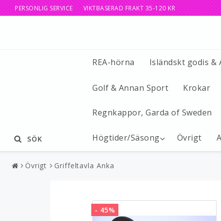
PERSONLIG SERVICE VIKTBASERAD FRAKT 35-120 KR
REA-hörna
Isländskt godis &
Golf & Annan Sport
Krokar
Regnkappor, Garda of Sweden
Högtider/Säsong
Övrigt
A
SÖK
Övrigt
Griffeltavla Anka
- 45%