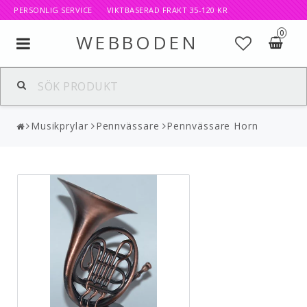
PERSONLIG SERVICE VIKTBASERAD FRAKT 35-120 KR
0
WEBBODEN
Toggle
navigation
Musikprylar
Pennvässare
Pennvässare Horn