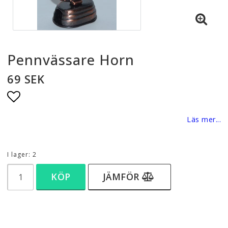
Pennvässare Horn
69 SEK
Lägg till i favoritlistan
Läs mer...
I lager: 2
KÖP
JÄMFÖR