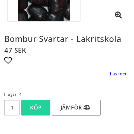
Bombur Svartar - Lakritskola
47 SEK
Lägg till i favoritlistan
Läs mer...
I lager: 4
KÖP
JÄMFÖR