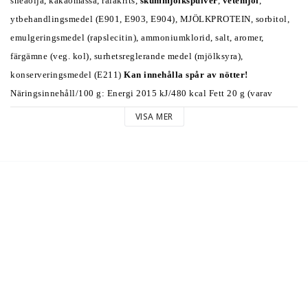
sheaolja, kakaomassa, rålakrits, 
skummjölkspulver
, 
vetemjöl
, 
ytbehandlingsmedel (E901, E903, E904), MJÖLKPROTEIN, sorbitol, 
emulgeringsmedel (rapslecitin), ammoniumklorid, salt, aromer, 
färgämne (veg. kol), surhetsreglerande medel (mjölksyra), 
konserveringsmedel (E211) 
Kan innehålla spår av nötter!
Näringsinnehåll/100 g: Energi 2015 kJ/480 kcal Fett 20 g (varav 
mättat fett 11 g) Kolhydrater 72 g (varav socker 71 g) Protein 3 g Salt 
VISA MER
0,1 g 
Vikt: 180 gram/påse
Importör: Nammi www.nammi.se 011-168079