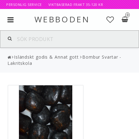
PERSONLIG SERVICE VIKTBASERAD FRAKT 35-120 KR
0
WEBBODEN
Toggle
navigation
Isländskt godis & Annat gott
Bombur Svartar -
Lakritskola