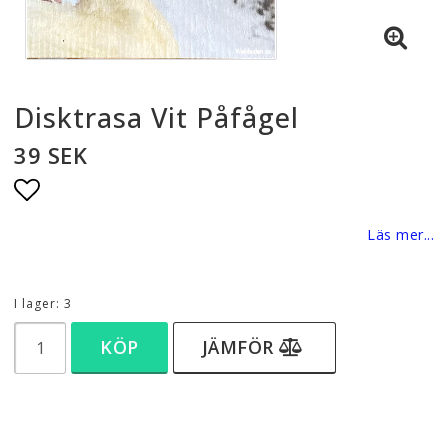
Disktrasa Vit Påfågel
39 SEK
Lägg till i favoritlistan
Läs mer...
I lager: 3
KÖP
JÄMFÖR