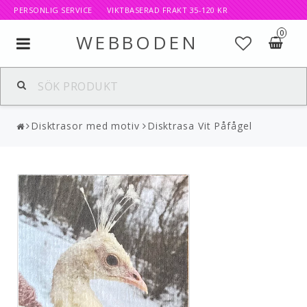
PERSONLIG SERVICE VIKTBASERAD FRAKT 35-120 KR
0
WEBBODEN
Toggle
navigation
Disktrasor med motiv
Disktrasa Vit Påfågel