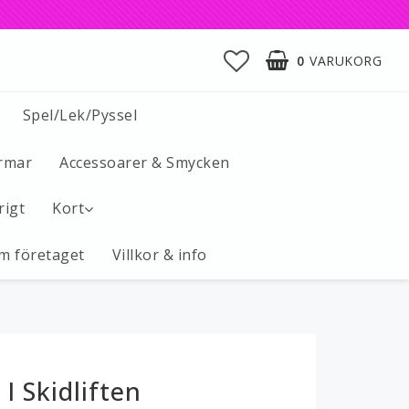
0
VARUKORG
Spel/Lek/Pyssel
rmar
Accessoarer & Smycken
rigt
Kort
m företaget
Villkor & info
 I Skidliften