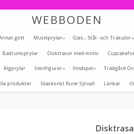
WEBBODEN
 Annat gott
Musikprylar
Glas-, Stål- och Träkulor
Badrumsprylar
Disktrasor med motiv
Cupcakefo
Älgprylar
Stenfigurer
Vindspel
Trädgård Öv
lla produkter
Glaskonst Rune Sjövall
Länkar
O
Disktrasa