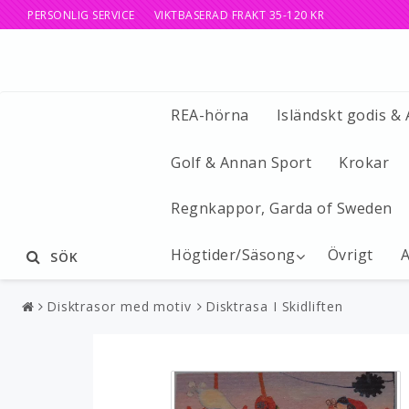
PERSONLIG SERVICE VIKTBASERAD FRAKT 35-120 KR
REA-hörna
Isländskt godis &
Golf & Annan Sport
Krokar
Regnkappor, Garda of Sweden
Högtider/Säsong
Övrigt
A
SÖK
Disktrasor med motiv
Disktrasa I Skidliften