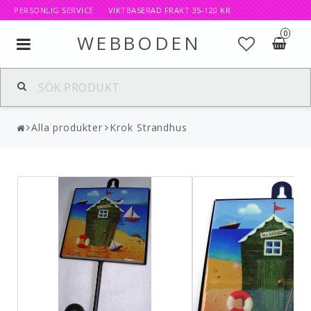
PERSONLIG SERVICE VIKTBASERAD FRAKT 35-120 KR
0
WEBBODEN
Toggle
navigation
Alla produkter
Krok Strandhus