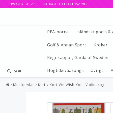
PERSONLIG SERVICE VIKTBASERAD FRAKT 35-120 KR
REA-hörna
Isländskt godis &
Golf & Annan Sport
Krokar
Regnkappor, Garda of Sweden
Högtider/Säsong
Övrigt
A
SÖK
Musikprylar
Kort
Kort We Wish You…Violinskog