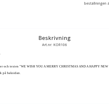
beställningen ä
Beskrivning
Art.nr: KOR106
. 
, noter och texten "WE WISH YOU A MERRY CHRISTMAS AND A HAPPY NEW 
ck på baksidan. 