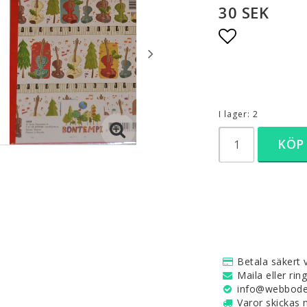
30 SEK
Lägg till i 
I lager: 2
KÖP
Betala säkert v
Maila eller rin
info@webboden
Varor skickas 