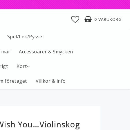
0
VARUKORG
Spel/Lek/Pyssel
rmar
Accessoarer & Smycken
rigt
Kort
m företaget
Villkor & info
Wish You…Violinskog