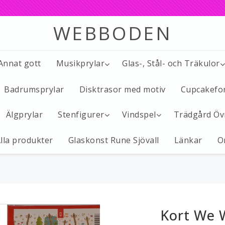
WEBBODEN
 Annat gott
Musikprylar
Glas-, Stål- och Träkulor
Badrumsprylar
Disktrasor med motiv
Cupcakefo
Älgprylar
Stenfigurer
Vindspel
Trädgård Öv
lla produkter
Glaskonst Rune Sjövall
Länkar
O
Kort We 