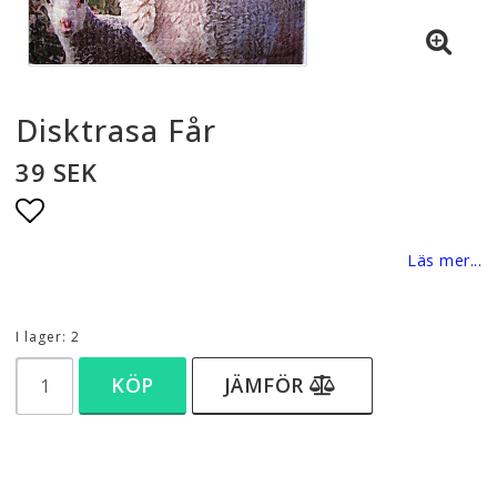
Disktrasa Får
39 SEK
Lägg till i favoritlistan
Läs mer...
I lager: 2
KÖP
JÄMFÖR