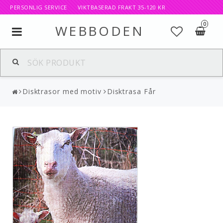
PERSONLIG SERVICE VIKTBASERAD FRAKT 35-120 KR
0
WEBBODEN
Toggle
navigation
Disktrasor med motiv
Disktrasa Får